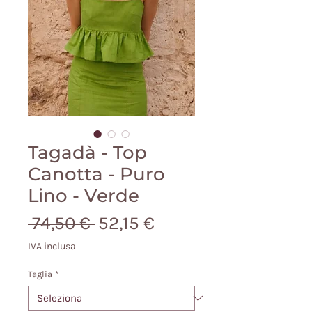
Tagadà - Top
Canotta - Puro
Lino - Verde
Prezzo
Prezzo
 74,50 € 
52,15 €
regolare
scontato
IVA inclusa
Taglia
*