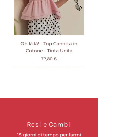
temperature.
Oh là là! - Top Canotta in
Cotone - Tinta Unita
Prezzo
72,80 €
IVA inclusa
NUOVO
NUOVO
NUOVO
NUOVO
NUOVO
NUOVO
NUOVO
NUOVO
NUOVO
NUOVO
NUOVO
NUOVO
NUOVO
NUOVO
NUOVO
Resi e Cambi
15 giorni di tempo per farmi