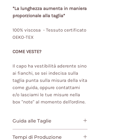
*La lunghezza aumenta in maniera
proporzionale alla taglia*
100% viscosa - Tessuto certificato
OEKO-TEX
COME VESTE?
Il capo ha vestibilità aderente sino
ai fianchi, se sei indecisa sulla
taglia punta sulla misura della vita
come guida, oppure contattami
e/o lasciami le tue misure nella
box "note" al momento dell'ordine.
Guida alle Taglie
Non sai ancora che taglia
Tempi di Produzione
scegliere? Clicca
qui