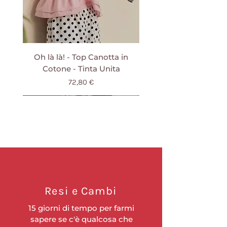
Oh là là! - Top Canotta in
Cotone - Tinta Unita
Prezzo
72,80 €
IVA inclusa
NUOVO
NUOVO
NUOVO
NUOVO
NUOVO
NUOVO
NUOVO
NUOVO
NUOVO
NUOVO
NUOVO
NUOVO
NUOVO
NUOVO
NUOVO
Resi e Cambi
15 giorni di tempo per farmi
sapere se c'è qualcosa che