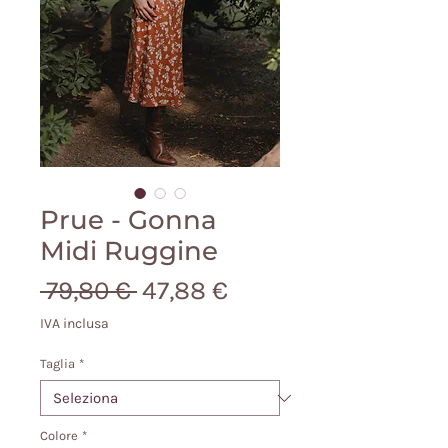
Prue - Gonna
Midi Ruggine
Prezzo
Prezzo
 79,80 € 
47,88 €
regolare
scontato
IVA inclusa
Taglia
*
Colore
*