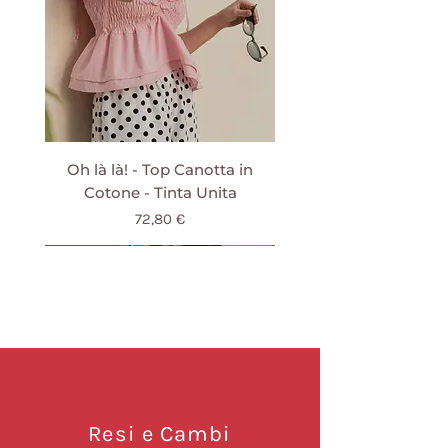
Stira a rovescio, a basse
temperature.
Oh là là! - Top Canotta in
Cotone - Tinta Unita
Prezzo
72,80 €
IVA inclusa
NUOVO
NUOVO
NUOVO
NUOVO
NUOVO
NUOVO
NUOVO
NUOVO
NUOVO
NUOVO
NUOVO
NUOVO
NUOVO
NUOVO
NUOVO
Resi e Cambi