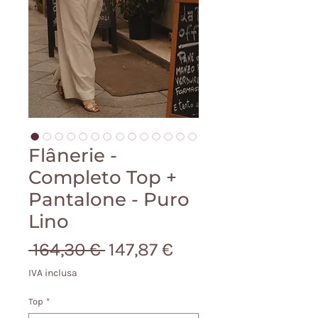
Flânerie -
Completo Top +
Pantalone - Puro
Lino
Prezzo
Prezzo
 164,30 € 
147,87 €
regolare
scontato
IVA inclusa
Top
*